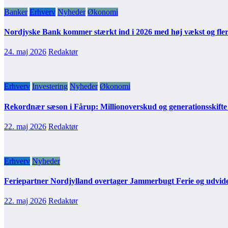
Banker
Erhverv
Nyheder
Økonomi
Nordjyske Bank kommer stærkt ind i 2026 med høj vækst og fle
24. maj 2026
Redaktør
Erhverv
Investering
Nyheder
Økonomi
Rekordnær sæson i Fårup: Millionoverskud og generationsskifte
22. maj 2026
Redaktør
Erhverv
Nyheder
Feriepartner Nordjylland overtager Jammerbugt Ferie og udvi
22. maj 2026
Redaktør