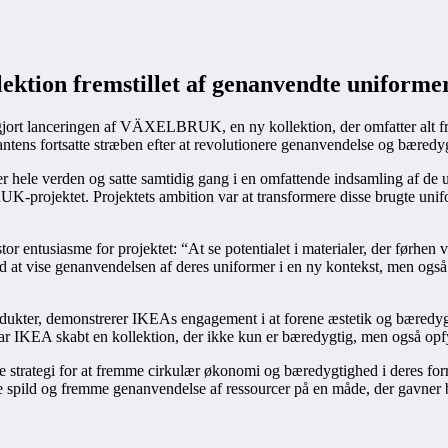
lektion fremstillet af genanvendte uniforme
ort lanceringen af VÄXELBRUK, en ny kollektion, der omfatter alt fra p
ntens fortsatte stræben efter at revolutionere genanvendelse og bæredyg
r hele verden og satte samtidig gang i en omfattende indsamling af de 
-projektet. Projektets ambition var at transformere disse brugte unifo
tusiasme for projektet: “At se potentialet i materialer, der førhen var 
ved at vise genanvendelsen af deres uniformer i en ny kontekst, men også
kter, demonstrerer IKEAs engagement i at forene æstetik og bæredygti
ar IKEA skabt en kollektion, der ikke kun er bæredygtig, men også opf
ere strategi for at fremme cirkulær økonomi og bæredygtighed i deres 
e spild og fremme genanvendelse af ressourcer på en måde, der gavner 