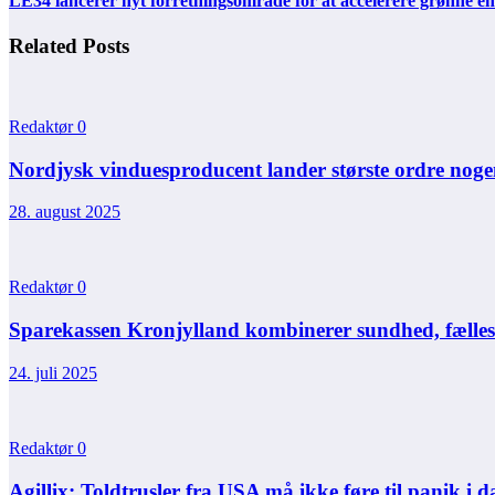
LE34 lancerer nyt forretningsområde for at accelerere grønne en
Related Posts
Redaktør
0
Nordjysk vinduesproducent lander største ordre noge
28. august 2025
Redaktør
0
Sparekassen Kronjylland kombinerer sundhed, fælles
24. juli 2025
Redaktør
0
Agillix: Toldtrusler fra USA må ikke føre til panik i