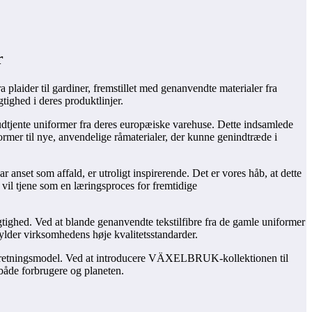
r
laider til gardiner, fremstillet med genanvendte materialer fra
tighed i deres produktlinjer.
udtjente uniformer fra deres europæiske varehuse. Dette indsamlede
rmer til nye, anvendelige råmaterialer, der kunne genindtræde i
anset som affald, er utroligt inspirerende. Det er vores håb, at dette
 vil tjene som en læringsproces for fremtidige
ghed. Ved at blande genanvendte tekstilfibre fra de gamle uniformer
ylder virksomhedens høje kvalitetsstandarder.
forretningsmodel. Ved at introducere VÄXELBRUK-kollektionen til
både forbrugere og planeten.