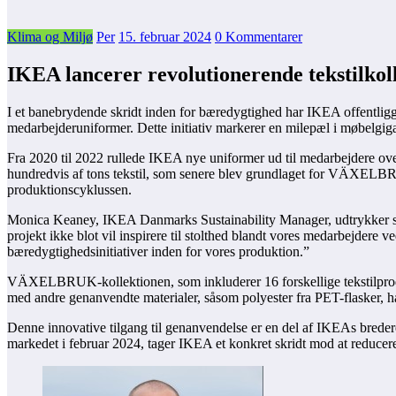
Klima og Miljø
Per
15. februar 2024
0 Kommentarer
IKEA lancerer revolutionerende tekstilkol
I et banebrydende skridt inden for bæredygtighed har IKEA offentliggj
medarbejderuniformer. Dette initiativ markerer en milepæl i møbelgiga
Fra 2020 til 2022 rullede IKEA nye uniformer ud til medarbejdere ove
hundredvis af tons tekstil, som senere blev grundlaget for VÄXELBRUK
produktionscyklussen.
Monica Keaney, IKEA Danmarks Sustainability Manager, udtrykker stor en
projekt ikke blot vil inspirere til stolthed blandt vores medarbejdere 
bæredygtighedsinitiativer inden for vores produktion.”
VÄXELBRUK-kollektionen, som inkluderer 16 forskellige tekstilprodu
med andre genanvendte materialer, såsom polyester fra PET-flasker, h
Denne innovative tilgang til genanvendelse er en del af IKEAs bred
markedet i februar 2024, tager IKEA et konkret skridt mod at reducer