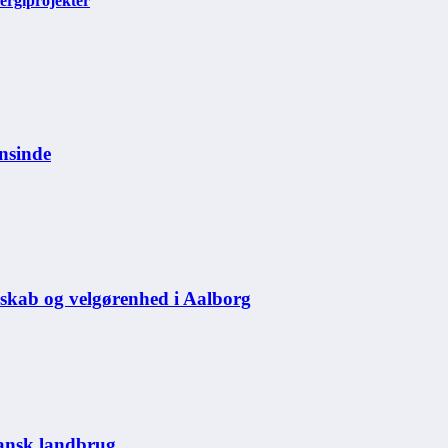
ergiprojekter
nsinde
skab og velgørenhed i Aalborg
 dansk landbrug