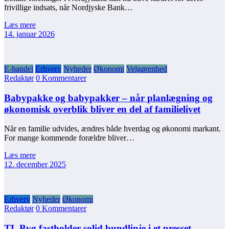
frivillige indsats, når Nordjyske Bank…
Læs mere
14. januar 2026
E-handel
Erhverv
Nyheder
Økonomi
Velgørenhed
Redaktør
0 Kommentarer
Babypakke og babypakker – når planlægning og
økonomisk overblik bliver en del af familielivet
Når en familie udvides, ændres både hverdag og økonomi markant.
For mange kommende forældre bliver…
Læs mere
12. december 2025
Erhverv
Nyheder
Økonomi
Redaktør
0 Kommentarer
TL Byg fastholder solid bundlinje i et presset