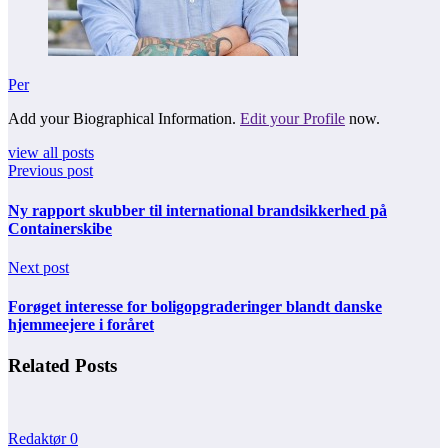
Per
Add your Biographical Information.
Edit your Profile
now.
view all posts
Previous post
Ny rapport skubber til international brandsikkerhed på
Containerskibe
Next post
Forøget interesse for boligopgraderinger blandt danske
hjemmeejere i foråret
Related Posts
Redaktør
0