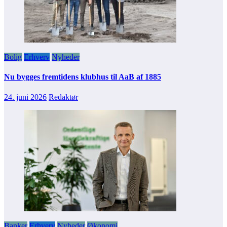
Bolig
Erhverv
Nyheder
Nu bygges fremtidens klubhus til AaB af 1885
24. juni 2026
Redaktør
Banker
Erhverv
Nyheder
Økonomi