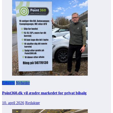
Erhverv
Nyheder
Point360.dk vil ændre markedet for privat bilsalg
10. april 2026
Redaktør