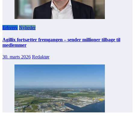
Erhverv
Nyheder
Agillix fortsætter fremgangen – sender millioner tilbage til
medlemmer
30. marts 2026
Redaktør
Erhverv
Investering
Nyheder