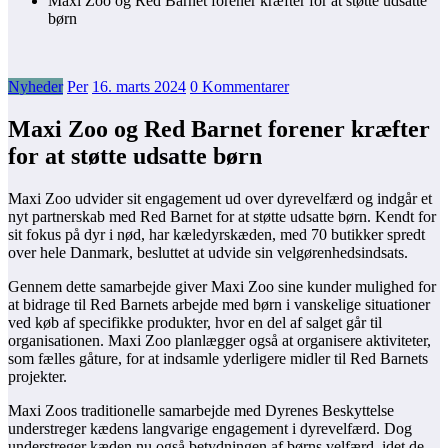
Maxi Zoo og Red Barnet forener kræfter for at støtte udsatte
børn
Nyheder
Per
16. marts 2024
0 Kommentarer
Maxi Zoo og Red Barnet forener kræfter
for at støtte udsatte børn
Maxi Zoo udvider sit engagement ud over dyrevelfærd og indgår et
nyt partnerskab med Red Barnet for at støtte udsatte børn. Kendt for
sit fokus på dyr i nød, har kæledyrskæden, med 70 butikker spredt
over hele Danmark, besluttet at udvide sin velgørenhedsindsats.
Gennem dette samarbejde giver Maxi Zoo sine kunder mulighed for
at bidrage til Red Barnets arbejde med børn i vanskelige situationer
ved køb af specifikke produkter, hvor en del af salget går til
organisationen. Maxi Zoo planlægger også at organisere aktiviteter,
som fælles gåture, for at indsamle yderligere midler til Red Barnets
projekter.
Maxi Zoos traditionelle samarbejde med Dyrenes Beskyttelse
understreger kædens langvarige engagement i dyrevelfærd. Dog
understreger kæden nu også betydningen af børns velfærd, idet de