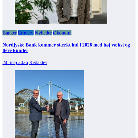
Banker
Erhverv
Nyheder
Økonomi
Nordjyske Bank kommer stærkt ind i 2026 med høj vækst og
flere kunder
24. maj 2026
Redaktør