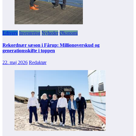
Erhverv
Investering
Nyheder
Økonomi
Rekordnær sæson i Fårup: Millionoverskud og
generationsskifte i toppen
22. maj 2026
Redaktør