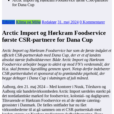
Arctic Import og Hørkram Foodservice første CSR-partnere
for Dana Cup
Erhverv
Klima og Miljø
Redaktør
31. maj 2024
0 Kommentarer
Arctic Import og Hørkram Foodservice
første CSR-partnere for Dana Cup
Arctic Import og Hørkram Foodservice har som de første indgået et
officielt CSR-partnerskab med Dana Cup, der er et af landets
absolut største fodboldstævner. Både Arctic Import og Hørkram
Foodservice arbejder begge to aktivt op mod FN’s verdensmål, der
bl.a. skal fremme ligestilling gennem sport. Netop derfor indebærer
CSR-partnerskabet et sponsorat af to grønlandske pigehold, der
begge deltager i Dana Cup i slutningen af juli måned.
Aalborg, den 21. maj 2024 – Med kontorer i Nuuk, Tórshavn og
Aalborg står handelsvirksomheden Arctic Import særdeles stærkt på
det nordatlantiske marked for foodservice, kolonial- og dagligvarer.
Tilsvarende er Hørkram Foodservice en af de største catering-
grossister i Danmark. De fælles snitflader har nu fået
virksomhederne til at gå sammen om et CSR-partnerskab med