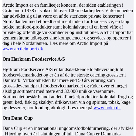
Arctic Import er en familieejet koncern, der siden etableringen i
Grønland i 1978 er vokset til over 100 medarbejdere. Virksomheden
har udviklet sig til at være en af de stærkeste private koncerner i
Nordatlanten med et bredt sortiment inden for foodservice, en lang
række nonfood-produkter samt kolonialvarer til en bred vifte af
private og offentlige virksomheder og institutioner. Arctic Import har
gennem årene udbygget sine kompetencer og services og opererer i
dag i hele Nordatlanten. Læs mere om Arctic Import på
www.arcticimport.dk
Om Hørkram Foodservice A/S
Hørkram Foodservice A/S er landsdækkende totalleverandør til
foodservicemarkedet og er én af de tre største cateringgrossister i
Danmark. Virksomheden har mere end 50 års erfaring som
grossistleverandør til foodservicemarkedet og råder over et meget
alsidigt sortiment med mere end 32.000 unikke varenumre.
Sortimentet består blandt andet af mejeriprodukter, kolonial, frugt og
grønt, kød, fisk og skaldyr, drikkevarer, vin og spiritus, tobak, kage
og desserter, nonfood og økologi. Læs mere på
www.hoka.dk
Om Dana Cup
Dana Cup er en international ungdomsfodboldturnering, der afvikles
i Hjørring hvert år i slutningen af juli. Dana Cup er Danmarks