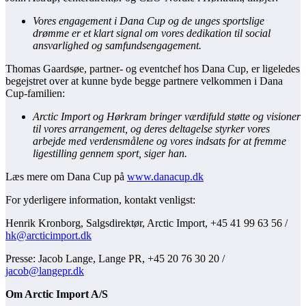
Vores engagement i Dana Cup og de unges sportslige
drømme er et klart signal om vores dedikation til social
ansvarlighed og samfundsengagement.
Thomas Gaardsøe, partner- og eventchef hos Dana Cup, er ligeledes
begejstret over at kunne byde begge partnere velkommen i Dana
Cup-familien:
Arctic Import og Hørkram bringer værdifuld støtte og visioner
til vores arrangement, og deres deltagelse styrker vores
arbejde med verdensmålene og vores indsats for at fremme
ligestilling gennem sport, siger han.
Læs mere om Dana Cup på
www.danacup.dk
For yderligere information, kontakt venligst:
Henrik Kronborg, Salgsdirektør, Arctic Import, +45 41 99 63 56 /
hk@arcticimport.dk
Presse: Jacob Lange, Lange PR, +45 20 76 30 20 /
jacob@langepr.dk
Om Arctic Import A/S