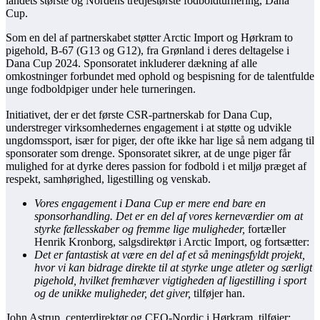
landets største og Nordens tredjestørste fodboldturnering, Dana
Cup.
Som en del af partnerskabet støtter Arctic Import og Hørkram to
pigehold, B-67 (G13 og G12), fra Grønland i deres deltagelse i
Dana Cup 2024. Sponsoratet inkluderer dækning af alle
omkostninger forbundet med ophold og bespisning for de talentfulde
unge fodboldpiger under hele turneringen.
Initiativet, der er det første CSR-partnerskab for Dana Cup,
understreger virksomhedernes engagement i at støtte og udvikle
ungdomssport, især for piger, der ofte ikke har lige så nem adgang til
sponsorater som drenge. Sponsoratet sikrer, at de unge piger får
mulighed for at dyrke deres passion for fodbold i et miljø præget af
respekt, samhørighed, ligestilling og venskab.
Vores engagement i Dana Cup er mere end bare en
sponsorhandling. Det er en del af vores kerneværdier om at
styrke fællesskaber og fremme lige muligheder,
fortæller
Henrik Kronborg, salgsdirektør i Arctic Import, og fortsætter:
Det er fantastisk at være en del af et så meningsfyldt projekt,
hvor vi kan bidrage direkte til at styrke unge atleter og særligt
pigehold, hvilket fremhæver vigtigheden af ligestilling i sport
og de unikke muligheder, det giver,
tilføjer han.
John Astrup, centerdirektør og CEO-Nordic i Hørkram, tilføjer: