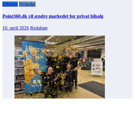
Erhverv
Nyheder
Point360.dk vil ændre markedet for privat bilsalg
10. april 2026
Redaktør
Detail
Erhverv
Nyheder
Aalborg-butik kåret som årets hos Brødrene Dahl